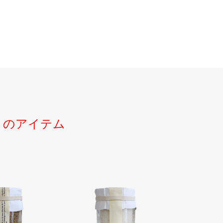
」
のアイテム