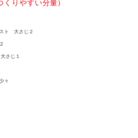
つくりやすい分量）
スト 大さじ２
２
 大さじ１
々
少々