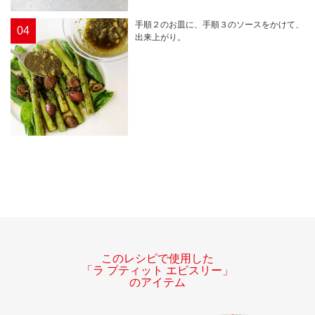
手順２のお皿に、手順３のソースをかけて、
04
出来上がり。
このレシピで使用した
「ラ プティット エピスリー」
のアイテム