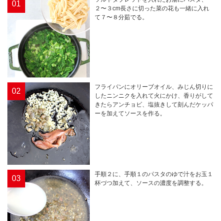
01
２〜３cm長さに切った菜の花も一緒に入れ
て７〜８分茹でる。
フライパンにオリーブオイル、みじん切りに
02
したニンニクを入れて火にかけ、香りがして
きたらアンチョビ、塩抜きして刻んだケッパ
ーを加えてソースを作る。
手順２に、手順１のパスタのゆで汁をお玉１
03
杯づつ加えて、ソースの濃度を調整する。