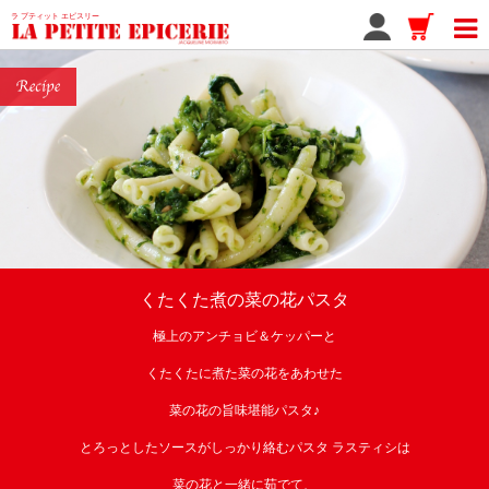
ラ プティット エピスリー
くたくた煮の菜の花パスタ
極上のアンチョビ＆ケッパーと
くたくたに煮た菜の花をあわせた
菜の花の旨味堪能パスタ♪
とろっとしたソースがしっかり絡むパスタ ラスティシは
菜の花と一緒に茹でて、