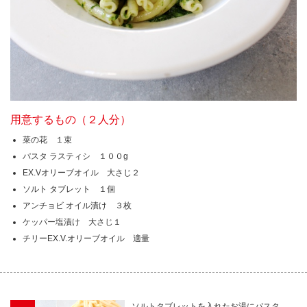
用意するもの（２人分）
菜の花 １束
パスタ ラスティシ １００g
EX.Vオリーブオイル 大さじ２
ソルト タブレット １個
アンチョビ オイル漬け ３枚
ケッパー塩漬け 大さじ１
チリーEX.V.オリーブオイル 適量
ソルトタブレットを入れたお湯にパスタ、