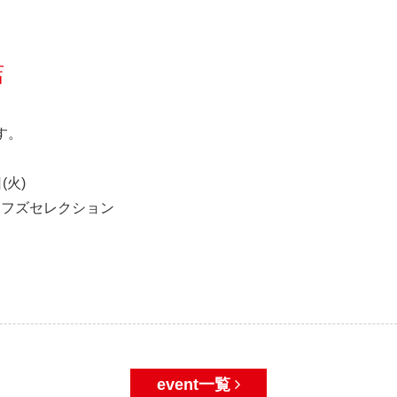
店
す。
(火)
ェフズセレクション
event一覧