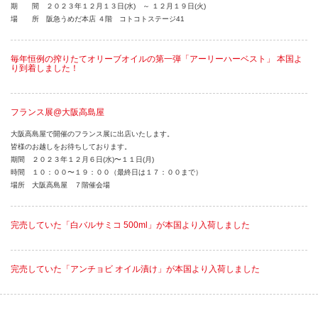
期 間 ２０２３年１２月１３日(水) ～ １２月１９日(火)
場 所 阪急うめだ本店 ４階 コトコトステージ41
毎年恒例の搾りたてオリーブオイルの第一弾「アーリーハーベスト」 本国よ
り到着しました！
フランス展@大阪高島屋
大阪高島屋で開催のフランス展に出店いたします。
皆様のお越しをお待ちしております。
期間 ２０２３年１２月６日(水)〜１１日(月)
時間 １０：００〜１９：００（最終日は１７：００まで）
場所 大阪高島屋 ７階催会場
完売していた「白バルサミコ 500ml」が本国より入荷しました
完売していた「アンチョビ オイル漬け」が本国より入荷しました