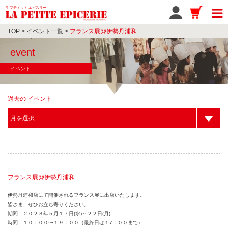
ラ プティット エピスリー
TOP
>
イベント一覧
>
フランス展@伊勢丹浦和
event
イベント
過去の イベント
フランス展@伊勢丹浦和
伊勢丹浦和店にて開催されるフランス展に出店いたします。
皆さま、ぜひお立ち寄りください。
期間 ２０２３年５月１７日(水)～２２日(月)
時間 １０：００〜１９：００（最終日は１7：００まで）