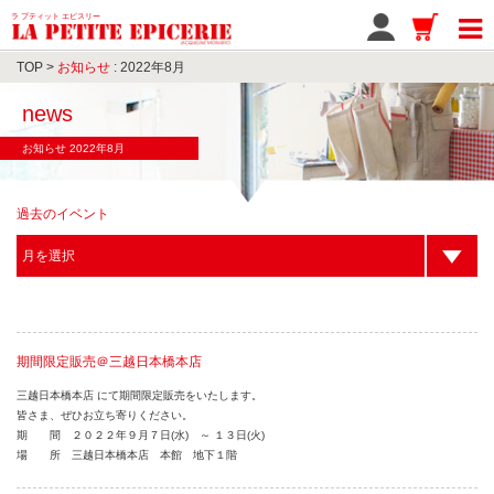
ラ プティット エピスリー
TOP
>
お知らせ
: 2022年8月
news
お知らせ 2022年8月
過去のイベント
期間限定販売＠三越日本橋本店
三越日本橋本店 にて期間限定販売をいたします。
皆さま、ぜひお立ち寄りください。
期 間 ２０２２年９月７日(水) ～ １３日(火)
場 所 三越日本橋本店 本館 地下１階