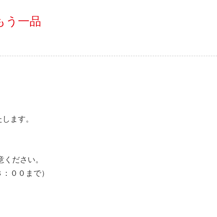
もう一品
たします。
)
意ください。
８：００まで）