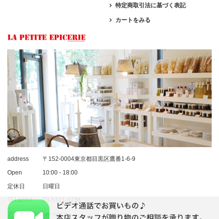
特定商取引法に基づく表記
カートをみる
address
〒152-0004東京都目黒区鷹番1-6-9
Open
10:00 - 18:00
定休日
日曜日
TEL&FAX
03-5721-3738
アクセス
google map >