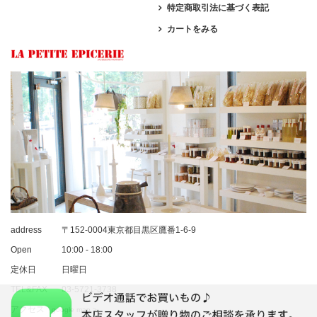
特定商取引法に基づく表記
カートをみる
address
〒152-0004東京都目黒区鷹番1-6-9
Open
10:00 - 18:00
定休日
日曜日
TEL&FAX
03-5721-3738
アクセス
google map >