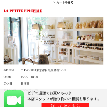
カートをみる
address
〒152-0004東京都目黒区鷹番1-6-9
Open
10:00 - 18:00
定休日
日曜日
TEL&FAX
03-5721-3738
アクセス
google map >