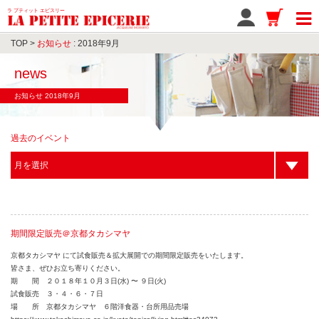
ラ プティット エピスリー
TOP
>
お知らせ
: 2018年9月
news
お知らせ 2018年9月
過去のイベント
期間限定販売＠京都タカシマヤ
京都タカシマヤ にて試食販売＆拡大展開での期間限定販売をいたします。
皆さま、ぜひお立ち寄りください。
期 間 ２０１８年１０月３日(水) 〜 ９日(火)
試食販売 ３・４・６・７日
場 所 京都タカシマヤ ６階洋食器・台所用品売場