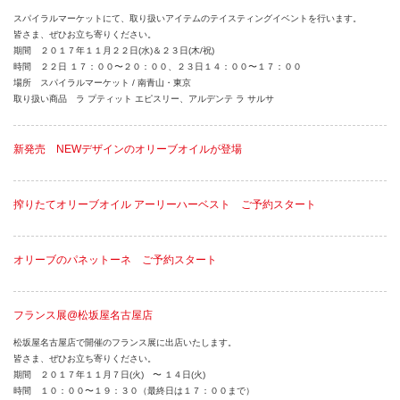
スパイラルマーケットにて、取り扱いアイテムのテイスティングイベントを行います。
皆さま、ぜひお立ち寄りください。
期間 ２０１７年１１月２２日(水)＆２３日(木/祝)
時間 ２２日 １７：００〜２０：００、２３日１４：００〜１７：００
場所 スパイラルマーケット / 南青山・東京
取り扱い商品 ラ プティット エピスリー、アルデンテ ラ サルサ
新発売 NEWデザインのオリーブオイルが登場
搾りたてオリーブオイル アーリーハーベスト ご予約スタート
オリーブのパネットーネ ご予約スタート
フランス展@松坂屋名古屋店
松坂屋名古屋店で開催のフランス展に出店いたします。
皆さま、ぜひお立ち寄りください。
期間 ２０１７年１１月７日(火) 〜 １４日(火)
時間 １０：００〜１９：３０（最終日は１７：００まで）